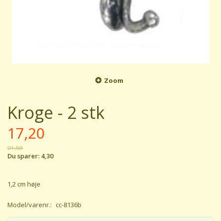
Zoom
Kroge - 2 stk
17,20
21,50
Du sparer:
4,30
1,2 cm høje
Model/varenr.:
cc-8136b