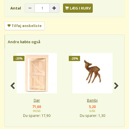
Antal
LÆG I KURV
Tilføj ønskeliste
Andre købte også
-20%
-20%
-
Dør
Bambi
71,60
5,20
89,50
6,50
Du sparer:
17,90
Du sparer:
1,30