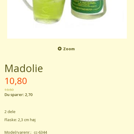
Zoom
Madolie
10,80
13,50
Du sparer:
2,70
2 dele
Flaske: 2,3 cm høj
Model/varenr.:
cc-6344