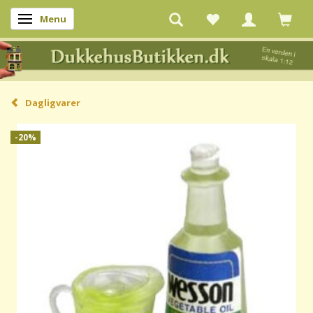
Menu
Skifte navigation
Dagligvarer
-20%