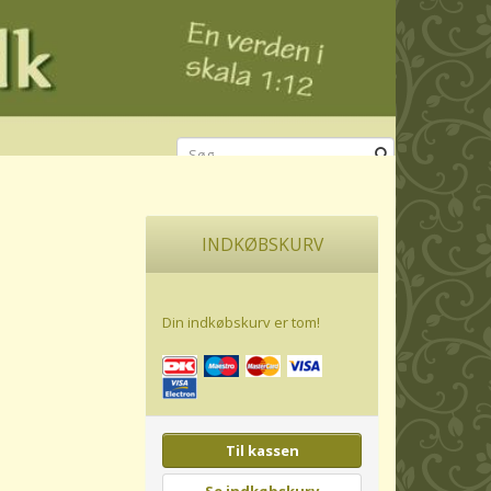
t
INDKØBSKURV
Din indkøbskurv er tom!
Til kassen