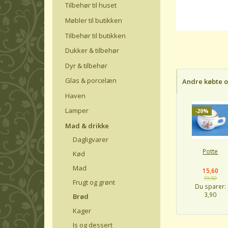
Tilbehør til huset
Møbler til butikken
Tilbehør til butikken
Dukker & tilbehør
Dyr & tilbehør
Glas & porcelæn
Andre købte 
Haven
Lamper
-20%
Mad & drikke
Dagligvarer
Potte
Kød
Mad
15,60
19,50
Frugt og grønt
Du sparer:
3,90
Brød
Kager
Is og dessert