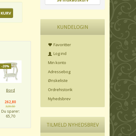
Se indkøbskurv
 KURV
KUNDELOGIN
Favoritter
Log ind
Min konto
-20%
Adressebog
Ønskeliste
Ordrehistorik
Bord
Nyhedsbrev
262,80
328,50
Du sparer:
65,70
TILMELD NYHEDSBREV