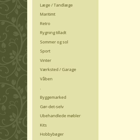
Læge / Tandlæge
Maritimt
Retro
Rygning tilladt
Sommer og sol
Sport
Vinter
Værksted / Garage
Våben
.
Byggemarked
Gør-det-selv
Ubehandlede møbler
Kits
Hobbybøger