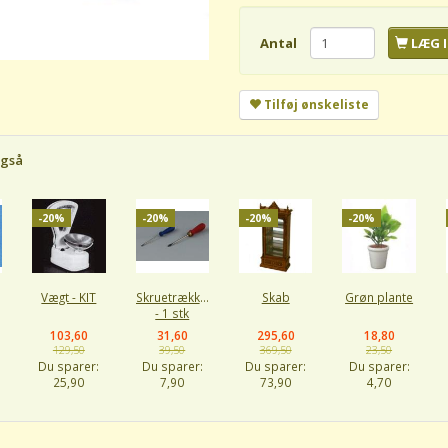
Antal
LÆG I
Tilføj ønskeliste
også
-20%
-20%
-20%
-20%
Vægt - KIT
Skruetrækker
Skab
Grøn plante
- 1 stk
103,60
31,60
295,60
18,80
129,50
39,50
369,50
23,50
Du sparer:
Du sparer:
Du sparer:
Du sparer:
25,90
7,90
73,90
4,70