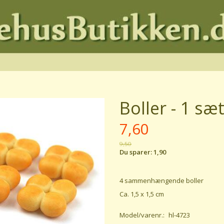
Boller - 1 sæ
7,60
9,50
Du sparer:
1,90
4 sammenhængende boller
Ca. 1,5 x 1,5 cm
Model/varenr.:
hl-4723