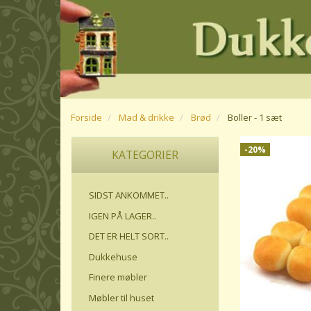
Forside
Mad & drikke
Brød
Boller - 1 sæt
-20%
KATEGORIER
SIDST ANKOMMET..
IGEN PÅ LAGER..
DET ER HELT SORT..
Dukkehuse
Finere møbler
Møbler til huset