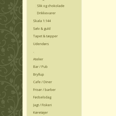
Slik og chokolade
Drikkevarer
Skala 1:144
Sølv & guld
Tapet & tæpper
Udendørs
.
Atelier
Bar / Pub
Bryllup
Cafe / Diner
Frisør / barber
Fødselsdag
Jagt / Fiskeri
Køretøjer