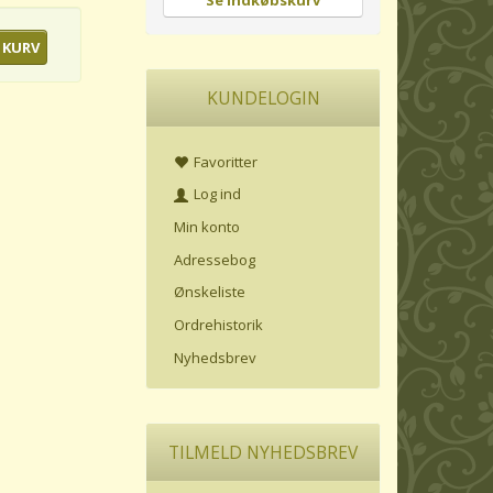
Se indkøbskurv
 KURV
KUNDELOGIN
Favoritter
Log ind
Min konto
Adressebog
Ønskeliste
Ordrehistorik
Nyhedsbrev
TILMELD NYHEDSBREV