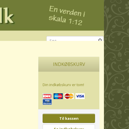
INDKØBSKURV
Din indkøbskurv er tom!
Til kassen