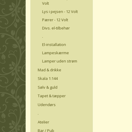
Volt
Lys i pejsen - 12 Volt
Pærer - 12 Volt
Divs. el-tilbehør
.
El-installation
Lampeskærme
Lamper uden strøm
Mad & drikke
Skala 1:144
Sølv & guld
Tapet & tæpper
Udendørs
.
Atelier
Bar / Pub