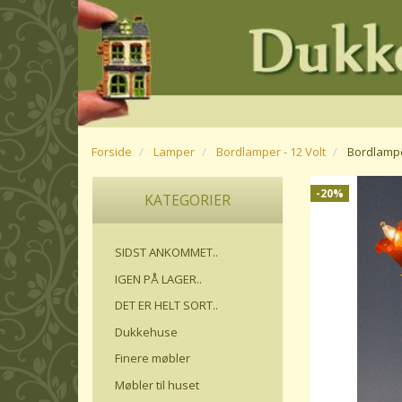
Forside
Lamper
Bordlamper - 12 Volt
Bordlamp
-20%
KATEGORIER
SIDST ANKOMMET..
IGEN PÅ LAGER..
DET ER HELT SORT..
Dukkehuse
Finere møbler
Møbler til huset