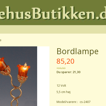
e
Bordlampe
85,20
106,50
Du sparer:
21,30
12 Volt
5,5 cm høj
Model/varenr.:
cs-2407