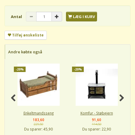
Antal
LÆG I KURV
Tilføj ønskeliste
Andre købte også
-20%
-20%
-
Enkeltmandsseng
Komfur - Støbejern
183,60
91,60
229,50
114,50
Du sparer:
45,90
Du sparer:
22,90