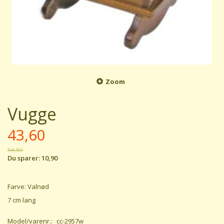
Zoom
Vugge
43,60
54,50
Du sparer:
10,90
Farve: Valnød
7 cm lang
Model/varenr.:
cc-2957w