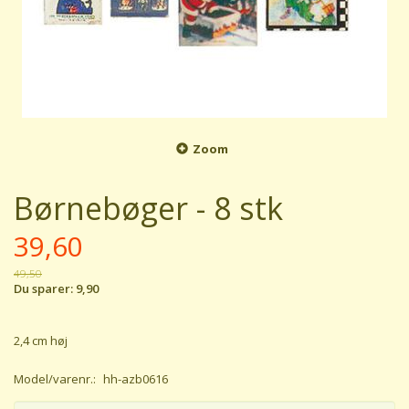
Zoom
Børnebøger - 8 stk
39,60
49,50
Du sparer:
9,90
2,4 cm høj
Model/varenr.:
hh-azb0616