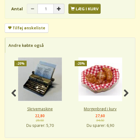
Antal
LÆG I KURV
Tilføj ønskeliste
Andre købte også
-20%
-20%
-
Skrivemaskine
Morgenbrød i kurv
22,80
27,60
28,50
34,50
Du sparer:
5,70
Du sparer:
6,90