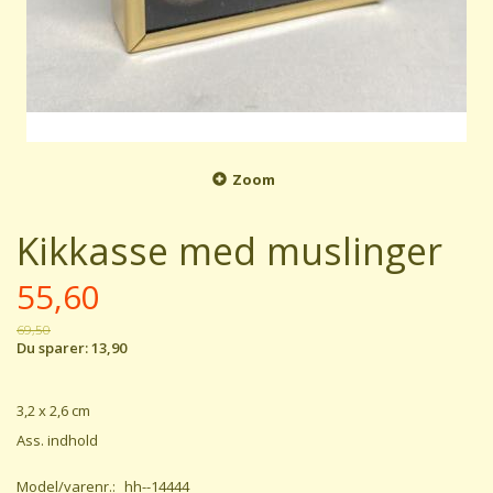
Zoom
Kikkasse med muslinger
55,60
69,50
Du sparer:
13,90
3,2 x 2,6 cm
Ass. indhold
Model/varenr.:
hh--14444