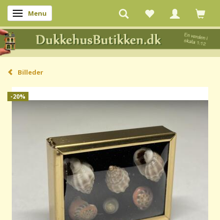
Menu
Skifte navigation
Billeder
-20%