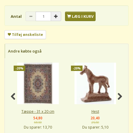
Antal
LÆG I KURV
Tilføj ønskeliste
Andre købte også
-20%
-20%
-
Tæppe - 31 x 20 cm
Hest
54,80
20,40
68,50
25,50
Du sparer:
13,70
Du sparer:
5,10