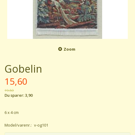
Zoom
Gobelin
15,60
19,50
Du sparer:
3,90
6 x 4 cm
Model/varenr.:
v-og101