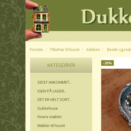
Forside
Tilbehør til huset
Køkken
Bestik og re
-20%
KATEGORIER
SIDST ANKOMMET..
IGEN PÅ LAGER..
DET ER HELT SORT..
Dukkehuse
Finere møbler
Møbler til huset