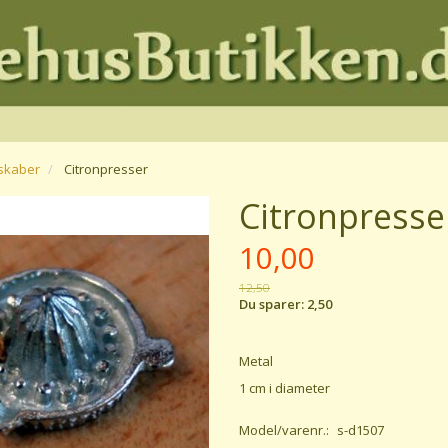
dskaber
Citronpresser
Citronpresse
10,00
12,50
Du sparer:
2,50
Metal
1 cm i diameter
Model/varenr.:
s-d1507