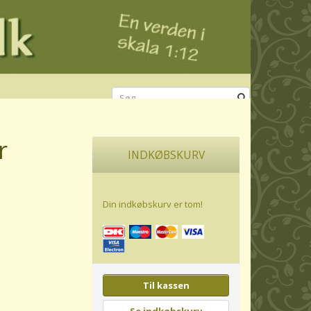
r
INDKØBSKURV
Din indkøbskurv er tom!
Til kassen