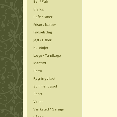
Bar / Pub
Bryllup
Cafe / Diner
Frisør / barber
Fødselsdag
Jagt / Fiskeri
Køretøjer
Læge / Tandlæge
Maritimt
Retro
Rygning tilladt
Sommer og sol
Sport
Vinter
Værksted / Garage
Våben