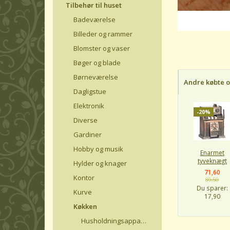
Tilbehør til huset
Badeværelse
Billeder og rammer
Blomster og vaser
Bøger og blade
Børneværelse
Andre købte 
Dagligstue
Elektronik
-20%
Diverse
Gardiner
Hobby og musik
Enarmet
tyveknægt
Hylder og knager
71,60
Kontor
89,50
Du sparer:
Kurve
17,90
Køkken
Husholdningsapparater