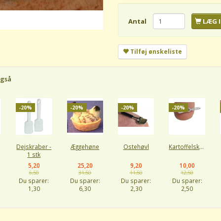
Antal
LÆG I
Tilføj ønskeliste
også
-20%
-20%
-20%
-20%
Dejskraber -
Æggehøne
Ostehøvl
Kartoffelskræller
1 stk
5,20
25,20
9,20
10,00
6,50
31,50
11,50
12,50
Du sparer:
Du sparer:
Du sparer:
Du sparer:
1,30
6,30
2,30
2,50