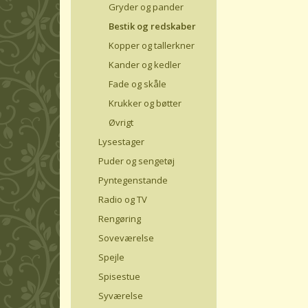
Gryder og pander
Bestik og redskaber
Kopper og tallerkner
Kander og kedler
Fade og skåle
Krukker og bøtter
Øvrigt
Lysestager
Puder og sengetøj
Pyntegenstande
Radio og TV
Rengøring
Soveværelse
Spejle
Spisestue
Syværelse