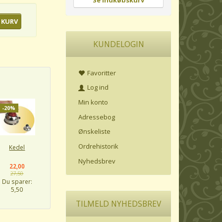
Se indkøbskurv
 KURV
KUNDELOGIN
Favoritter
Log ind
Min konto
-20%
Adressebog
Ønskeliste
Ordrehistorik
Kedel
Nyhedsbrev
22,00
27,50
Du sparer:
5,50
TILMELD NYHEDSBREV