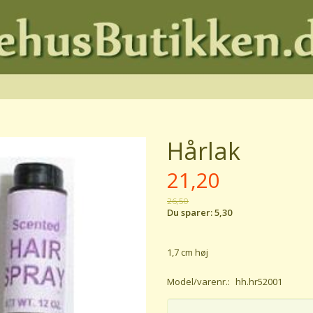
Hårlak
21,20
26,50
Du sparer:
5,30
1,7 cm høj
Model/varenr.:
hh.hr52001