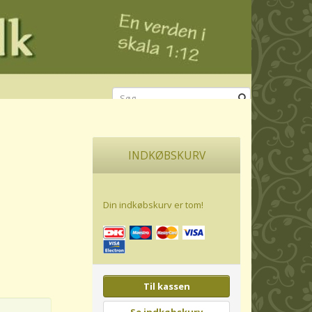
INDKØBSKURV
Din indkøbskurv er tom!
Til kassen