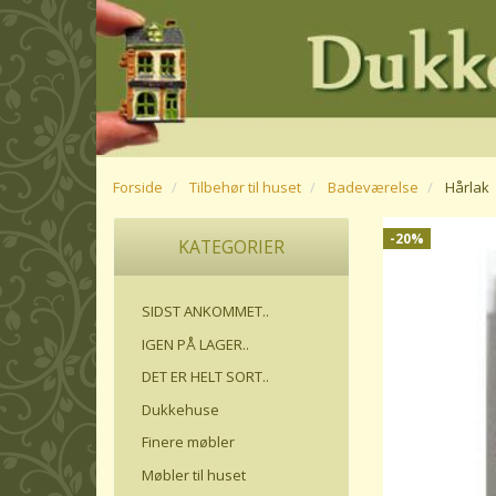
Forside
Tilbehør til huset
Badeværelse
Hårlak
-20%
KATEGORIER
SIDST ANKOMMET..
IGEN PÅ LAGER..
DET ER HELT SORT..
Dukkehuse
Finere møbler
Møbler til huset