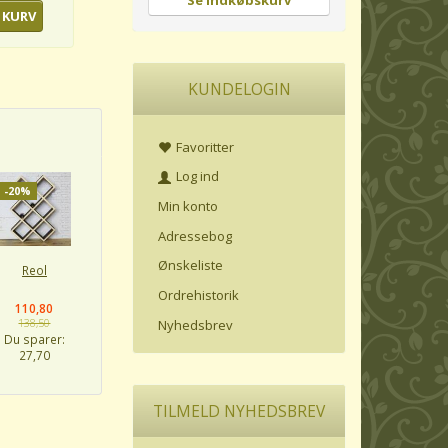
Se indkøbskurv
 KURV
KUNDELOGIN
Favoritter
Log ind
-20%
Min konto
Adressebog
Ønskeliste
Reol
Ordrehistorik
110,80
Nyhedsbrev
138,50
Du sparer:
27,70
TILMELD NYHEDSBREV