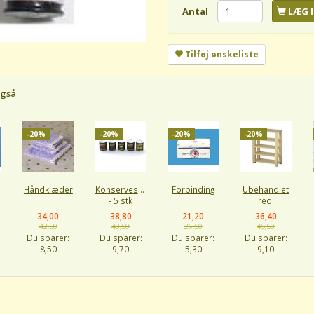
Antal
LÆG I
Tilføj ønskeliste
også
-20%
-20%
-20%
-20%
Håndklæder
Konservesdåser
Forbinding
Ubehandlet
- 5 stk
reol
34,00
38,80
21,20
36,40
42,50
48,50
26,50
45,50
Du sparer:
Du sparer:
Du sparer:
Du sparer:
8,50
9,70
5,30
9,10