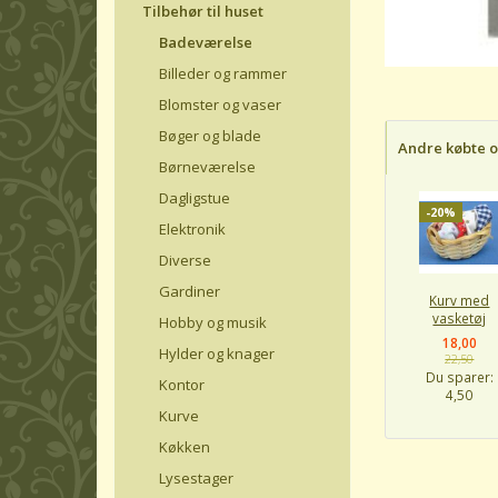
Tilbehør til huset
Badeværelse
Billeder og rammer
Blomster og vaser
Bøger og blade
Andre købte 
Børneværelse
Dagligstue
-20%
Elektronik
Diverse
Gardiner
Kurv med
vasketøj
Hobby og musik
18,00
Hylder og knager
22,50
Du sparer:
Kontor
4,50
Kurve
Køkken
Lysestager