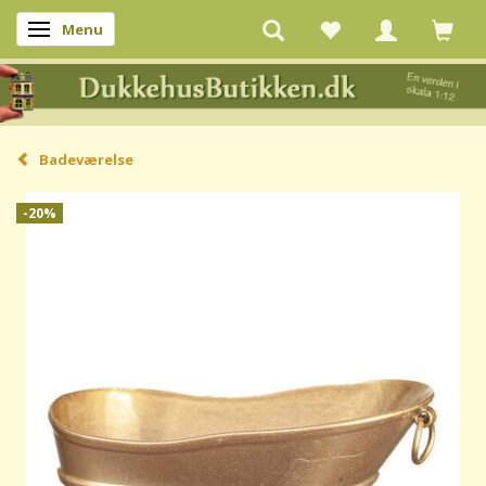
Menu
Skifte navigation
Badeværelse
-20%