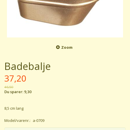
Zoom
Badebalje
37,20
46,50
Du sparer:
9,30
8,5 cm lang
Model/varenr.:
a-0709