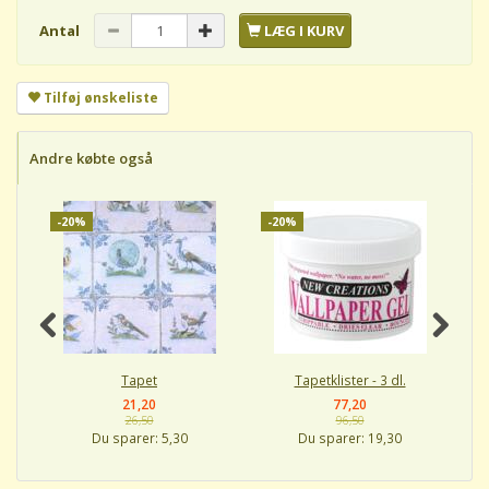
Antal
LÆG I KURV
Tilføj ønskeliste
Andre købte også
-20%
-20%
-
Tapet
Tapetklister - 3 dl.
21,20
77,20
26,50
96,50
Du sparer:
5,30
Du sparer:
19,30