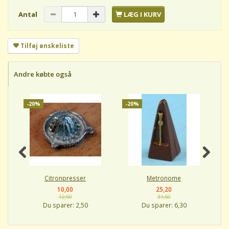
Antal
LÆG I KURV
Tilføj ønskeliste
Andre købte også
-20%
-20%
-
Citronpresser
Metronome
10,00
25,20
12,50
31,50
Du sparer:
2,50
Du sparer:
6,30