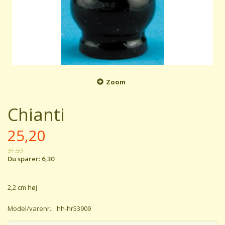
Zoom
Chianti
25,20
31,50
Du sparer:
6,30
2,2 cm høj
Model/varenr.:
hh-hr53909