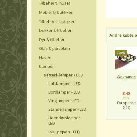
Tilbehør til huset
Møbler til butikken
Tilbehør til butikken
Dukker & tilbehør
Andre købte 
Dyr & tilbehør
Glas & porcelæn
-20%
Haven
Lamper
Batteri-lamper / LED
Wokpande
Loftlamper - LED
Bordlamper - LED
8,40
10,50
Væglamper - LED
Du sparer:
2,10
Standerlamper - LED
Udendørslamper -
LED
Lys i pejsen - LED