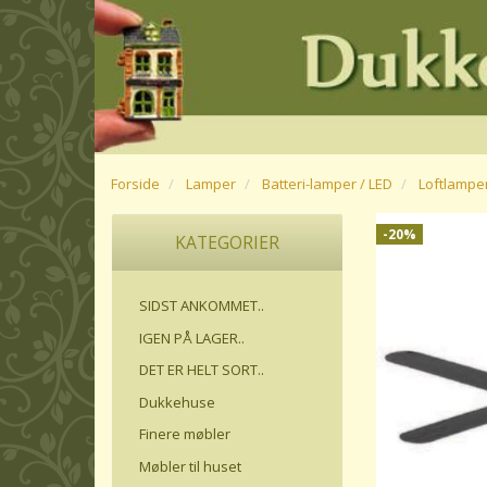
Forside
Lamper
Batteri-lamper / LED
Loftlamper
-20%
KATEGORIER
SIDST ANKOMMET..
IGEN PÅ LAGER..
DET ER HELT SORT..
Dukkehuse
Finere møbler
Møbler til huset