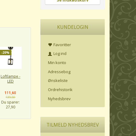
Se indkøbskurv
KUNDELOGIN
Favoritter
-20%
Log ind
Min konto
Adressebog
Loftlampe -
Ønskeliste
LED
Ordrehistorik
111,60
139,50
Nyhedsbrev
Du sparer:
27,90
TILMELD NYHEDSBREV