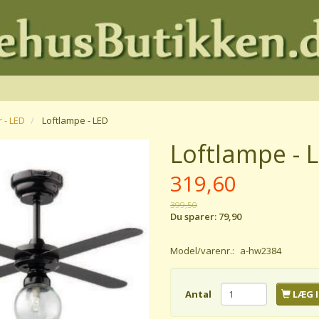
 - LED
Loftlampe - LED
Loftlampe - 
319,60
399,50
Du sparer:
79,90
Model/varenr.:
a-hw2384
Antal
LÆG I