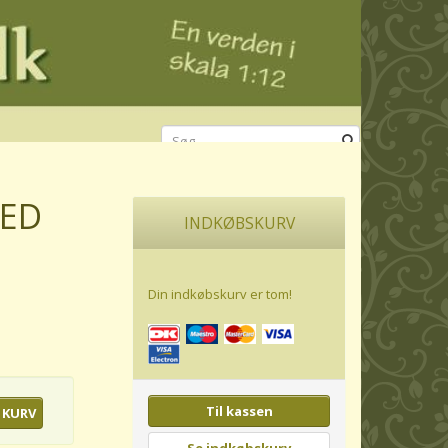
LED
INDKØBSKURV
Din indkøbskurv er tom!
Til kassen
 KURV