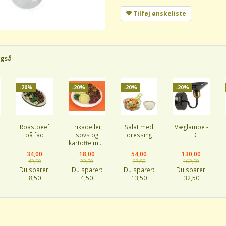
Tilføj ønskeliste
også
-20%
-20%
-20%
-20%
Roastbeef
Frikadeller,
Salat med
Væglampe -
på fad
sovs og
dressing
LED
kartoffelmos
34,00
18,00
54,00
130,00
42,50
22,50
67,50
162,50
Du sparer:
Du sparer:
Du sparer:
Du sparer:
8,50
4,50
13,50
32,50