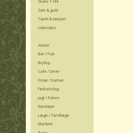
Skala 1:144
Sølv & guld
Tapet & tæpper
Udendørs
.
Atelier
Bar / Pub
Bryllup
Cafe / Diner
Frisør / barber
Fødselsdag
Jagt / Fiskeri
Køretøjer
Læge / Tandlæge
Maritimt
Retro