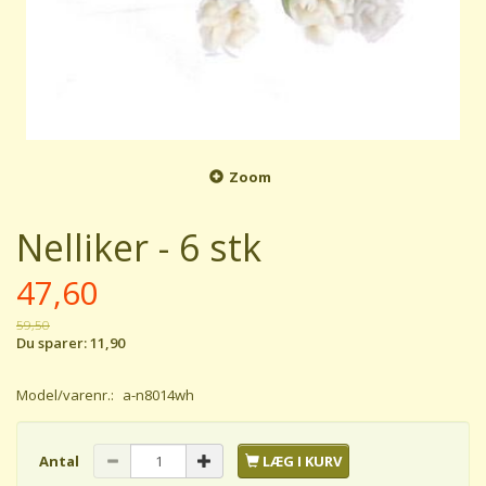
Zoom
Nelliker - 6 stk
47,60
59,50
Du sparer:
11,90
Model/varenr.:
a-n8014wh
Antal
LÆG I KURV