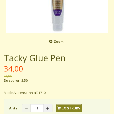
Zoom
Tacky Glue Pen
34,00
42,50
Du sparer:
8,50
Model/varenr.:
hh-al21710
Antal
LÆG I KURV