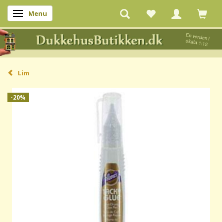
Menu
Skifte navigation
Lim
-20%