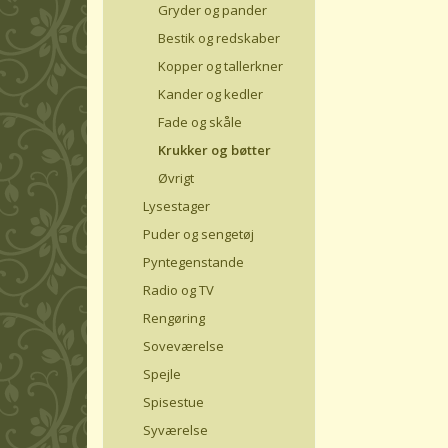
Gryder og pander
Bestik og redskaber
Kopper og tallerkner
Kander og kedler
Fade og skåle
Krukker og bøtter
Øvrigt
Lysestager
Puder og sengetøj
Pyntegenstande
Radio og TV
Rengøring
Soveværelse
Spejle
Spisestue
Syværelse