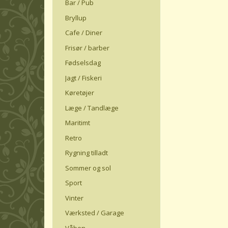
Bar / Pub
Bryllup
Cafe / Diner
Frisør / barber
Fødselsdag
Jagt / Fiskeri
Køretøjer
Læge / Tandlæge
Maritimt
Retro
Rygning tilladt
Sommer og sol
Sport
Vinter
Værksted / Garage
Våben