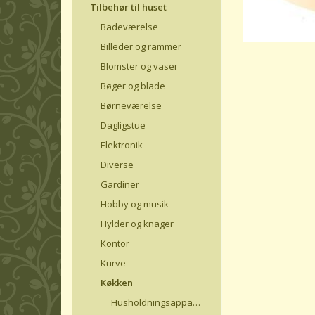
Tilbehør til huset
Badeværelse
Billeder og rammer
Blomster og vaser
Bøger og blade
Børneværelse
Dagligstue
Elektronik
Diverse
Gardiner
Hobby og musik
Hylder og knager
Kontor
Kurve
Køkken
Husholdningsapparater