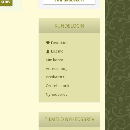
Se indkøbskurv
 KURV
KUNDELOGIN
Favoritter
Log ind
Min konto
Adressebog
Ønskeliste
Ordrehistorik
Nyhedsbrev
TILMELD NYHEDSBREV