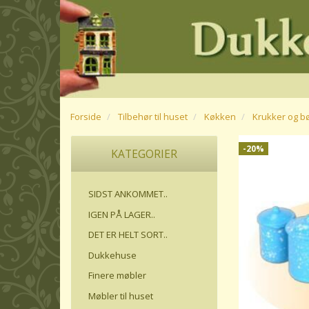
Forside
Tilbehør til huset
Køkken
Krukker og bø
-20%
KATEGORIER
SIDST ANKOMMET..
IGEN PÅ LAGER..
DET ER HELT SORT..
Dukkehuse
Finere møbler
Møbler til huset