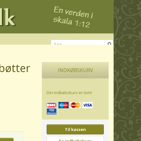
bøtter
INDKØBSKURV
Din indkøbskurv er tom!
Til kassen