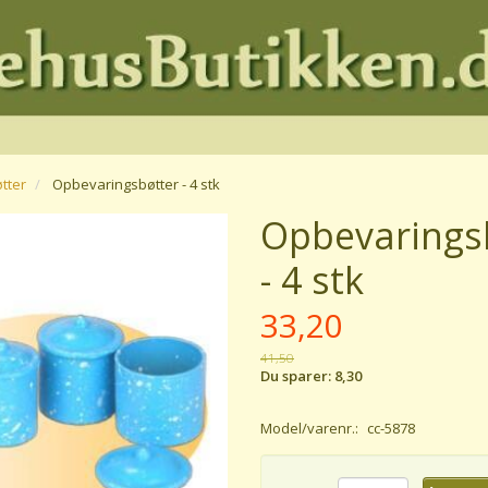
tter
Opbevaringsbøtter - 4 stk
Opbevarings
- 4 stk
33,20
41,50
Du sparer:
8,30
Model/varenr.:
cc-5878