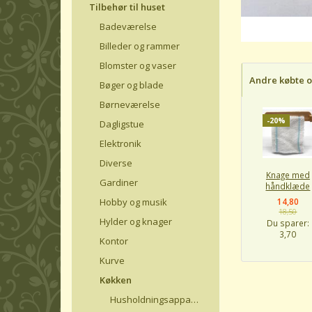
Tilbehør til huset
Badeværelse
Billeder og rammer
Blomster og vaser
Andre købte 
Bøger og blade
Børneværelse
-20%
Dagligstue
Elektronik
Diverse
Knage med
Gardiner
håndklæde
Hobby og musik
14,80
18,50
Hylder og knager
Du sparer:
3,70
Kontor
Kurve
Køkken
Husholdningsapparater