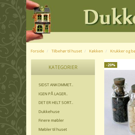
Forside
Tilbehør til huset
Køkken
Krukker og bø
-20%
KATEGORIER
SIDST ANKOMMET..
IGEN PÅ LAGER..
DET ER HELT SORT..
Dukkehuse
Finere møbler
Møbler til huset