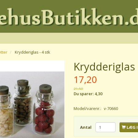
tter
Krydderiglas - 4 stk
Krydderiglas 
17,20
21,50
Du sparer:
4,30
Model/varenr.:
v-70660
Antal
LÆG I