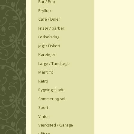
Bar / Pub
Bryllup
Cafe / Diner
Frisør / barber
Fødselsdag
Jagt / Fiskeri
Køretøjer
Læge / Tandlæge
Maritimt
Retro
Rygning tilladt
Sommer og sol
Sport
Vinter
Værksted / Garage
Våben