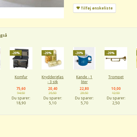
Tilføj ønskeliste
også
-20%
-20%
-20%
-20%
Komfur
Krydderiglas
Kande - 1
Trompet
- 3 stk
liter
75,60
20,40
22,80
10,00
94,50
25,50
28,50
12,50
Du sparer:
Du sparer:
Du sparer:
Du sparer:
18,90
5,10
5,70
2,50