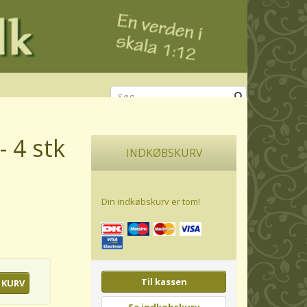
- 4 stk
INDKØBSKURV
Din indkøbskurv er tom!
Til kassen
 KURV