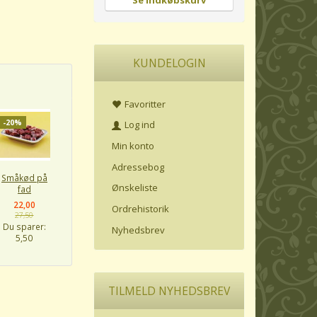
Se indkøbskurv
KUNDELOGIN
Favoritter
-20%
Log ind
Min konto
Adressebog
Småkød på
Ønskeliste
fad
22,00
Ordrehistorik
27,50
Du sparer:
Nyhedsbrev
5,50
TILMELD NYHEDSBREV