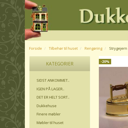
Forside
Tilbehør til huset
Rengøring
Strygejer
-20%
KATEGORIER
SIDST ANKOMMET..
IGEN PÅ LAGER..
DET ER HELT SORT..
Dukkehuse
Finere møbler
Møbler til huset