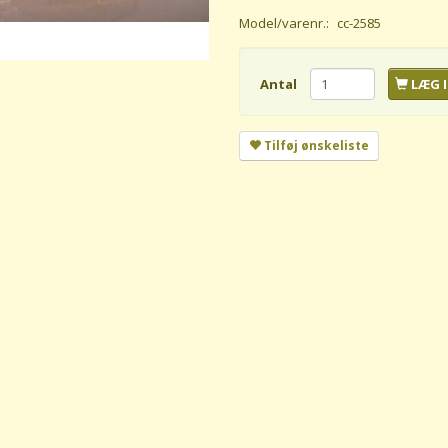
Model/varenr.:
cc-2585
Antal
LÆG I
Tilføj ønskeliste