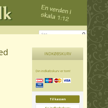
ed
INDKØBSKURV
Din indkøbskurv er tom!
Til kassen