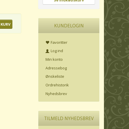
Se indkøbskurv
 KURV
KUNDELOGIN
Favoritter
Log ind
Min konto
Adressebog
Ønskeliste
Ordrehistorik
Nyhedsbrev
TILMELD NYHEDSBREV